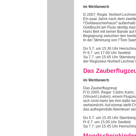
im Wettbewerb
D 2007, Regie: Norbert Lechner,
Ein paar Jahre nach dem zweiten
\"Goldwascherhaus\" außerhalb 
Goldbucht am Fluss streitig mach
Hans Beil mit seiner Bande auf 
Begegnung zwischen den beiden
In der Stimmung von \"Tom Sawy
Do 5.7. um 15.30 Uhr Herrschin
Fr 6.7. um 17.00 Uhr Seefeld
Sa 7.7. um 15.45 Uhr Starnberg
der Regisseur Norbert Lechner k
Das Zauberflugze
im Wettbewerb
Das Zauberflugzeug
F/ D 2005, Regie: Cédric Kahn,
(Vincent Lindon), einem Flugze
sich nicht mehr bei ihm dafür b
verheimlicht. Auf einmal stellt
das aufregendste Abenteuer sei
Do 5.7. um 15.45 Uhr Starnberg
Fr 6.7. um 15.00 Uhr Seefeld
Sa 7.7. um 15.45 Uhr Herrschin
Mondscheinkinde