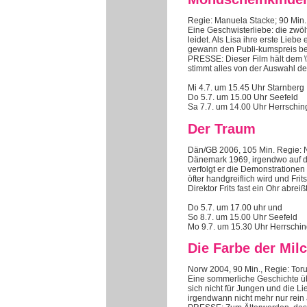
Regie: Manuela Stacke; 90 Min.
Eine Geschwisterliebe: die zwöl
leidet. Als Lisa ihre erste Lieb
gewann den Publi-kumspreis be
PRESSE: Dieser Film hält dem \
stimmt alles von der Auswahl d
Mi 4.7. um 15.45 Uhr Starnberg
Do 5.7. um 15.00 Uhr Seefeld
Sa 7.7. um 14.00 Uhr Herrschin
Der Traum
Dän/GB 2006, 105 Min. Regie: N
Dänemark 1969, irgendwo auf de
verfolgt er die Demonstrationen
öfter handgreiflich wird und Fri
Direktor Frits fast ein Ohr abre
Do 5.7. um 17.00 uhr und
So 8.7. um 15.00 Uhr Seefeld
Mo 9.7. um 15.30 Uhr Herrschi
Die Farbe der Mil
Norw 2004, 90 Min., Regie: Toru
Eine sommerliche Geschichte übe
sich nicht für Jungen und die Li
irgendwann nicht mehr nur rein a