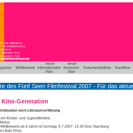
neuer
neuer
ogramm
Wettbewerb
internationaler
deutscher
Dokumentarfilme
Kurzfilme
Film
Film
ite des Fünf Seen Filmfestival 2007 - Für das aktuell
e Kino-Generation
Animation noch Literaturverfilmung
 ein Kinder- und Jugendfilmfest.
e Mütze
m Wettbewerb ab 6 Jahre ist Sonntag, 8.7.2007, 15.30 Kino Starnberg
des Batu Khan