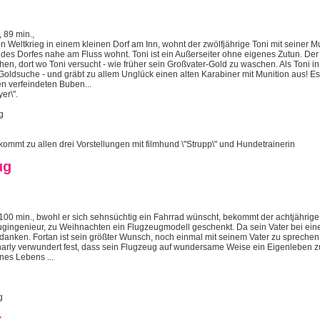
 89 min.,
 Weltkrieg in einem kleinen Dorf am Inn, wohnt der zwölfjährige Toni mit seiner 
des Dorfes nahe am Fluss wohnt. Toni ist ein Außerseiter ohne eigenes Zutun. De
en, dort wo Toni versucht - wie früher sein Großvater-Gold zu waschen. Als Toni in 
Goldsuche - und gräbt zu allem Unglück einen alten Karabiner mit Munition aus! E
 verfeindeten Buben...
er\".
g
ommt zu allen drei Vorstellungen mit filmhund \"Strupp\" und Hundetrainerin
ug
 100 min., bwohl er sich sehnsüchtig ein Fahrrad wünscht, bekommt der achtjährig
ugingenieur, zu Weihnachten ein Flugzeugmodell geschenkt. Da sein Vater bei ein
edanken. Fortan ist sein größter Wunsch, noch einmal mit seinem Vater zu sprechen,
 Charly verwundert fest, dass sein Flugzeug auf wundersame Weise ein Eigenleben z
nes Lebens ...
g
r