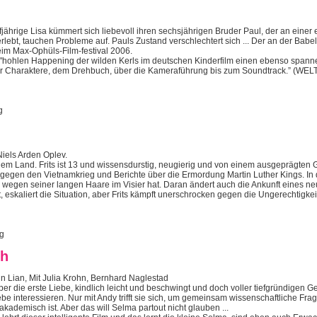
fjährige Lisa kümmert sich liebevoll ihren sechsjährigen Bruder Paul, der an eine
e erlebt, tauchen Probleme auf. Pauls Zustand verschlechtert sich ... Der an der B
im Max-Ophüls-Film-festival 2006.
"hohlen Happening der wilden Kerls im deutschen Kinderfilm einen ebenso spannen
er Charaktere, dem Drehbuch, über die Kameraführung bis zum Soundtrack.” (WELT
g
iels Arden Oplev.
m Land. Frits ist 13 und wissensdurstig, neugierig und von einem ausgeprägten G
 gegen den Vietnamkrieg und Berichte über die Ermordung Martin Luther Kings. In 
ts wegen seiner langen Haare im Visier hat. Daran ändert auch die Ankunft eines neuen
ißt, eskaliert die Situation, aber Frits kämpft unerschrocken gegen die Ungerechtigk
ng
ch
n Lian, Mit Julia Krohn, Bernhard Naglestad
r die erste Liebe, kindlich leicht und beschwingt und doch voller tiefgründigen 
ebe interessieren. Nur mit Andy trifft sie sich, um gemeinsam wissenschaftliche Fra
kademisch ist. Aber das will Selma partout nicht glauben ...