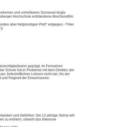
r extremen und unheilbaren Sonnenal-lergie
abelsberger Hochschule entstandene Abschlussfilm
den aber tiefgründigen Plot\" entgegen.- \"Hier
))
erechtigkeitssinn geprägt. Im Fernsehen
der Schule hat er Probleme mit dem Direktor, der
, fortschrittlichen Lehrers nicht viel. Als der
eit und Feigheit der Erwachsenen.
Gedanken und Gefühlen: Die 12-jährige Selma will
gen zu erörtern, obwohl das Interesse