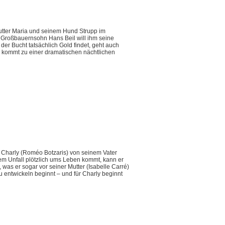
Mutter Maria und seinem Hund Strupp im
r Großbauernsohn Hans Beil will ihm seine
der Bucht tatsächlich Gold findet, geht auch
s kommt zu einer dramatischen nächtlichen
e Charly (Roméo Botzaris) von seinem Vater
em Unfall plötzlich ums Leben kommt, kann er
 was er sogar vor seiner Mutter (Isabelle Carré)
u entwickeln beginnt – und für Charly beginnt