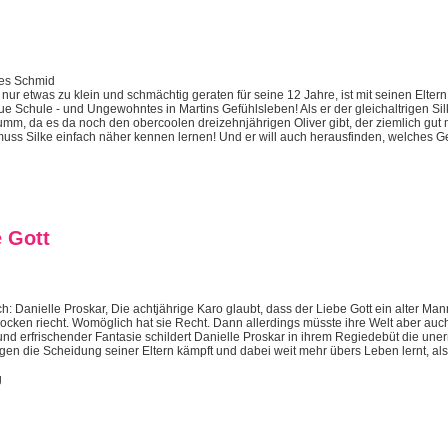
nes Schmid
 nur etwas zu klein und schmächtig geraten für seine 12 Jahre, ist mit seinen Elte
 Schule - und Ungewohntes in Martins Gefühlsleben! Als er der gleichaltrigen Sil
m, da es da noch den obercoolen dreizehnjährigen Oliver gibt, der ziemlich gut mit
 muss Silke einfach näher kennen lernen! Und er will auch herausfinden, welches G
e Gott
: Danielle Proskar, Die achtjährige Karo glaubt, dass der Liebe Gott ein alter Man
ocken riecht. Womöglich hat sie Recht. Dann allerdings müsste ihre Welt aber auc
 erfrischender Fantasie schildert Danielle Proskar in ihrem Regiedebüt die une
gegen die Scheidung seiner Eltern kämpft und dabei weit mehr übers Leben lernt, al
g