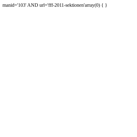
manid='103' AND url='fff-2011-sektionen'array(0) { }